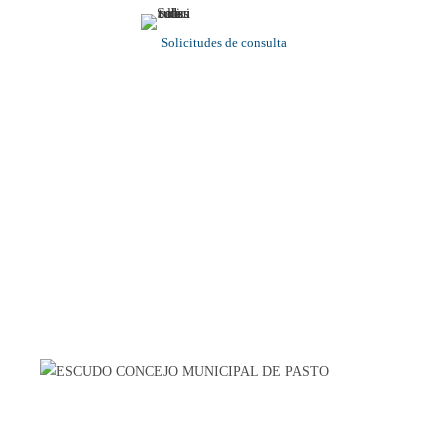
Solicitudes de consulta
Contacto
Calle 19 – Carrera 25. Esquina Casa de Don Lorenzo –
Interior Plazoleta Galán
+57 602 7231037
contactenos@concejodepasto.gov.co
Horario De Atención