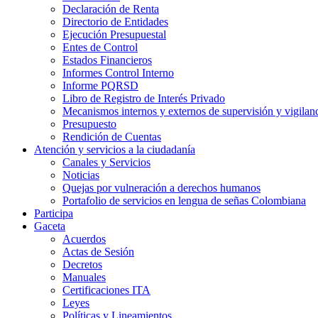
Declaración de Renta
Directorio de Entidades
Ejecución Presupuestal
Entes de Control
Estados Financieros
Informes Control Interno
Informe PQRSD
Libro de Registro de Interés Privado
Mecanismos internos y externos de supervisión y vigilan
Presupuesto
Rendición de Cuentas
Atención y servicios a la ciudadanía
Canales y Servicios
Noticias
Quejas por vulneración a derechos humanos
Portafolio de servicios en lengua de señas Colombiana
Participa
Gaceta
Acuerdos
Actas de Sesión
Decretos
Manuales
Certificaciones ITA
Leyes
Políticas y Lineamientos