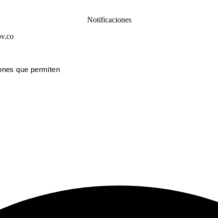
Notificaciones
ov.co
iones que perm
iten