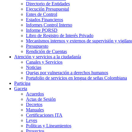
Directorio de Entidades
Ejecución Presupuestal
Entes de Control
Estados Financieros
Informes Control Interno
Informe PQRSD
Libro de Registro de Interés Privado
Mecanismos internos y externos de supervisión y vigilan
Presupuesto
Rendición de Cuentas
Atención y servicios a la ciudadanía
Canales y Servicios
Noticias
Quejas por vulneración a derechos humanos
Portafolio de servicios en lengua de señas Colombiana
Participa
Gaceta
Acuerdos
Actas de Sesión
Decretos
Manuales
Certificaciones ITA
Leyes
Políticas y Lineamientos
Proyectos