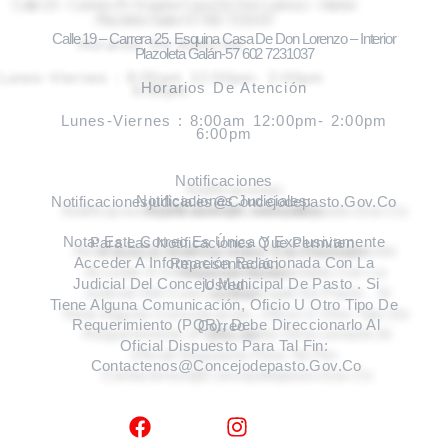
Calle 19 – Carrera 25. Esquina Casa De Don Lorenzo – Interior
Plazoleta Galán-57 602 7231037
Horarios De Atención
Lunes-Viernes :
8:00am 12:00pm-
2:00pm
6:00pm
Notificaciones
Notificaciones Judiciales: Notificacionesjudiciales@concejodepasto.gov.co
Nota: Este Correo Es Única Y Exclusivamente Para Las Notificaciones Que Perm
Iten
Acceder A Información Relacionada Con La Representa
Ción
Judicial Del Concejo Municipal De Pasto . Si Usted
Tiene Alguna Comunicación, Oficio U Otro Tipo De
Requerimiento (PQR), Debe Direccionarlo Al Correo
Oficial Dispuesto Para Tal Fin:
Contactenos@concejodepasto.gov.co
Facebook
Instagram